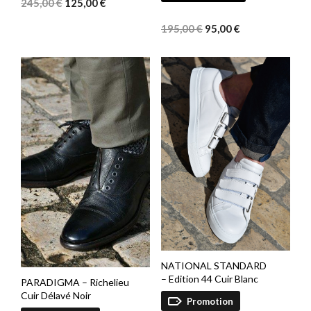
prix
prix
245,00
€
125,00
€
Le
Le
initial
actuel
prix
prix
était :
est :
195,00
€
95,00
€
initial
actuel
245,00 €.
125,00 €.
était :
est :
195,00 €.
95,00 €.
NATIONAL STANDARD
– Edition 44 Cuir Blanc
PARADIGMA – Richelieu
Cuir Délavé Noir
Promotion