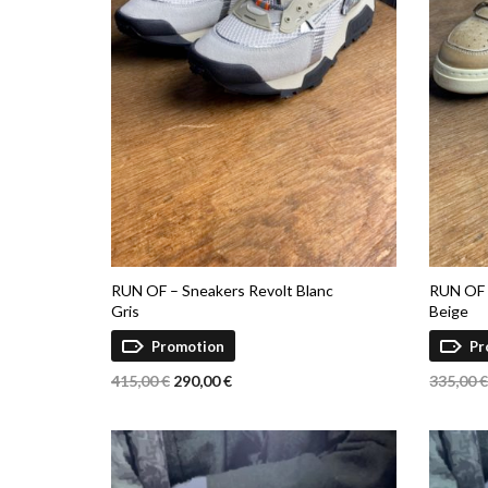
RUN OF – Sneakers Revolt Blanc
RUN OF 
Gris
Beige
Promotion
Pr
Le
Le
415,00
€
290,00
€
335,00
prix
prix
Ce
CHOIX DES OPTIONS
CHOIX 
initial
actuel
produit
était :
est :
a
415,00 €.
290,00 €.
plusieurs