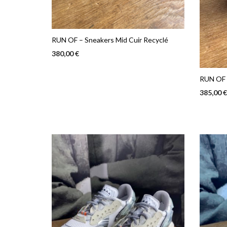
RUN OF – Sneakers Mid Cuir Recyclé
380,00
€
Ce
CHOIX DES OPTIONS
produit
RUN OF 
a
385,00
plusieurs
CHOIX 
variations.
Les
options
peuvent
être
choisies
sur
la
page
du
produit