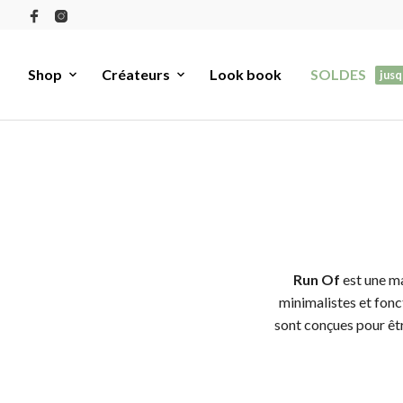
Shop
Créateurs
Look book
SOLDES
jusq
Run Of
est une m
minimalistes et fonc
sont conçues pour êtr