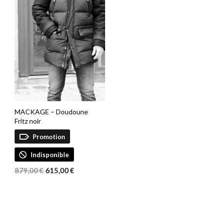
MACKAGE – Doudoune
Fritz noir
Promotion
Indisponible
Le
Le
879,00
€
615,00
€
prix
prix
initial
actuel
était :
est :
879,00 €.
615,00 €.