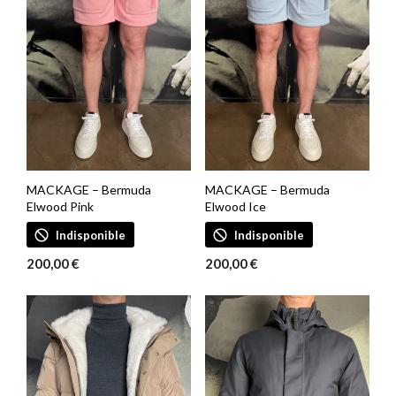
MACKAGE – Bermuda
MACKAGE – Bermuda
Elwood Pink
Elwood Ice
Indisponible
Indisponible
200,00
€
200,00
€