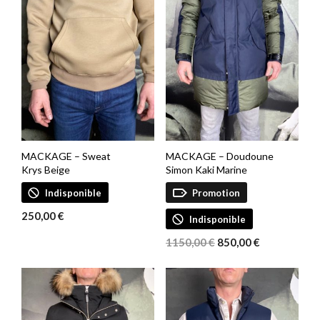
MACKAGE – Sweat
MACKAGE – Doudoune
Krys Beige
Simon Kaki Marine
Indisponible
Promotion
250,00
€
Indisponible
Le
Le
1150,00
€
850,00
€
prix
prix
initial
actuel
était :
est :
1150,00 €.
850,00 €.