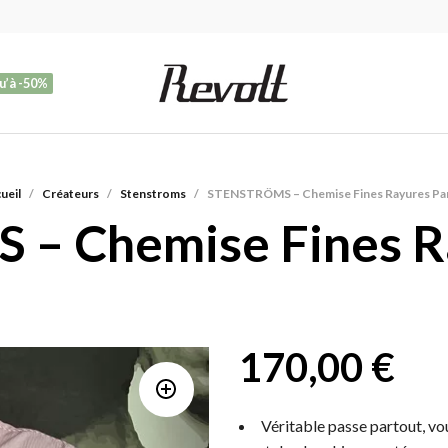
u’à -50%
ueil
/
Créateurs
/
Stenstroms
/
STENSTRÖMS – Chemise Fines Rayures P
– Chemise Fines R
170,00
€
Véritable passe partout, vo