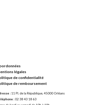
produit
a
plusieurs
variations.
Les
options
peuvent
être
choisies
sur
la
page
du
oordonnées
produit
entions légales
olitique de confidentialité
olitique de remboursement
dresse
: 11 Pl. de la République, 45000 Orléans
éléphone
: 02 38 43 18 63
spo du lundi au samedi de 10h à 19h