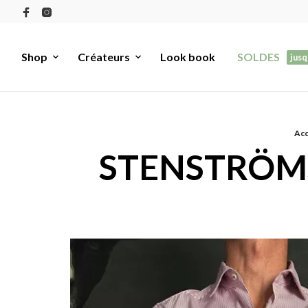
Shop
Créateurs
Look book
SOLDES
jusq
Acc
STENSTRÖMS 