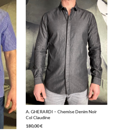
A. GHERARDI – Chemise Denim Noir
Col Claudine
180,00
€
Ce
CHOIX DES OPTIONS