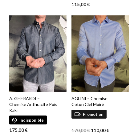
115,00
€
AGLINI – Chemise
A. GHERARDI –
Coton Ciel Moiré
Chemise Anthracite Pois
Kaki
Promotion
Indisponible
Le
Le
prix
prix
175,00
€
170,00
€
110,00
€
initial
actuel