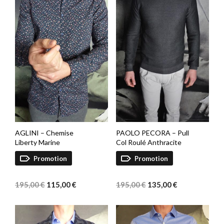
AGLINI – Chemise
PAOLO PECORA – Pull
Liberty Marine
Col Roulé Anthracite
Promotion
Promotion
Le
Le
Le
Le
prix
prix
prix
prix
195,00
€
115,00
€
195,00
€
135,00
€
initial
actuel
initial
actuel
était :
est :
était :
est :
195,00 €.
115,00 €.
195,00 €.
135,00 €.