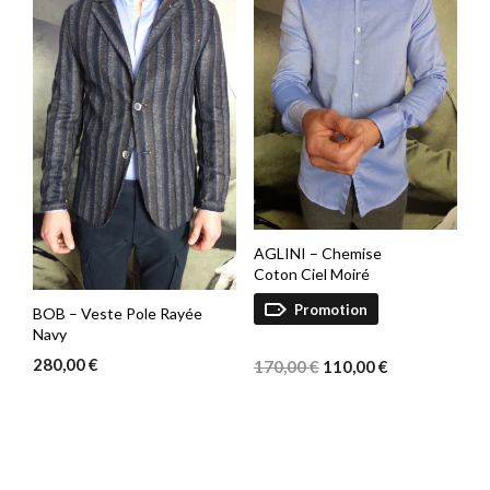
AGLINI – Chemise
Coton Ciel Moiré
Promotion
BOB – Veste Pole Rayée
Navy
Le
Le
280,00
€
prix
prix
170,00
€
110,00
€
initial
actuel
était :
est :
170,00 €.
110,00 €.