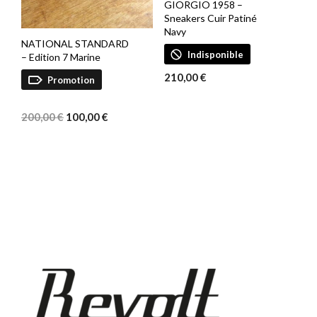
GIORGIO 1958 –
Sneakers Cuir Patiné
Navy
NATIONAL STANDARD
Indisponible
– Edition 7 Marine
210,00
€
Promotion
Le
Le
prix
prix
200,00
€
100,00
€
initial
actuel
était :
est :
200,00 €.
100,00 €.