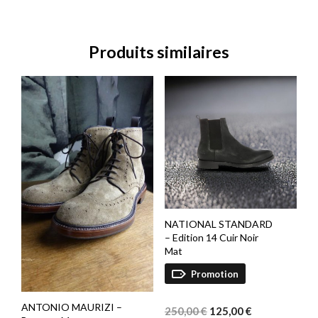
Produits similaires
NATIONAL STANDARD
– Edition 14 Cuir Noir
Mat
Promotion
Le
Le
ANTONIO MAURIZI –
prix
prix
250,00
€
125,00
€