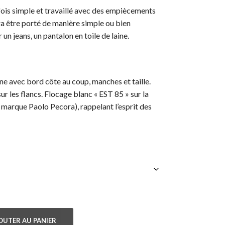
 fois simple et travaillé avec des empiècements
l
actuel
rra être porté de manière simple ou bien
:
est :
n jeans, un pantalon en toile de laine.
0 €.
140,00 €.
ne avec bord côte au coup, manches et taille.
r les flancs. Flocage blanc « EST 85 » sur la
a marque Paolo Pecora), rappelant l’esprit des
OUTER AU PANIER