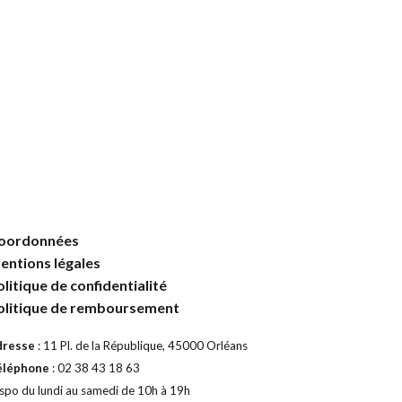
Ce
CHOIX DES OPTIONS
produit
a
plusieurs
variations.
Les
options
peuvent
être
choisies
sur
la
oordonnées
page
entions légales
du
olitique de confidentialité
produit
olitique de remboursement
dresse
: 11 Pl. de la République, 45000 Orléans
éléphone
: 02 38 43 18 63
spo du lundi au samedi de 10h à 19h