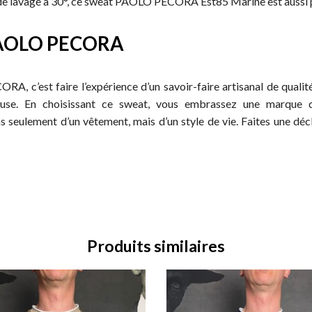
 lavage à 30°, ce sweat PAOLO PECORA Est85 Marine est aussi p
 PAOLO PECORA
A, c’est faire l’expérience d’un savoir-faire artisanal de quali
use. En choisissant ce sweat, vous embrassez une marque qui
t pas seulement d’un vêtement, mais d’un style de vie. Faites une déc
Produits similaires