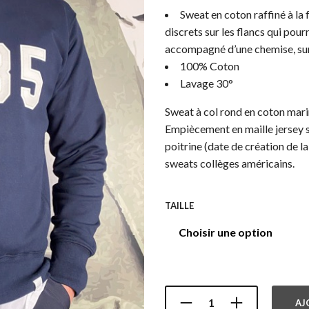
Sweat en coton raffiné à la
initia
discrets sur les flancs qui pou
était 
accompagné d’une chemise, sur u
100% Coton
200,0
Lavage 30°
Sweat à col rond en coton mari
Empiècement en maille jersey su
poitrine (date de création de l
sweats collèges américains.
TAILLE
AJ