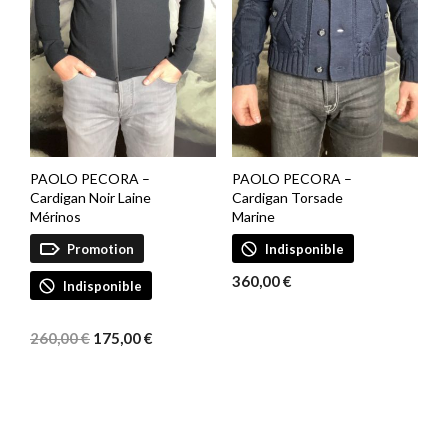
PAOLO PECORA –
PAOLO PECORA –
Cardigan Noir Laine
Cardigan Torsade
Mérinos
Marine
Promotion
Indisponible
360,00
€
Indisponible
Le
Le
prix
prix
260,00
€
175,00
€
initial
actuel
était :
est :
260,00 €.
175,00 €.