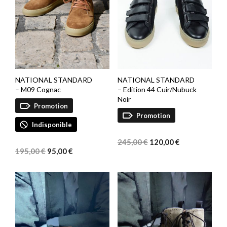
NATIONAL STANDARD
NATIONAL STANDARD
– M09 Cognac
– Edition 44 Cuir/Nubuck
Noir
Promotion
Promotion
Indisponible
Le
Le
Le
Le
prix
prix
245,00
€
120,00
€
prix
prix
initial
actuel
195,00
€
95,00
€
initial
actuel
était :
est :
était :
est :
245,00 €.
120,00 €.
195,00 €.
95,00 €.