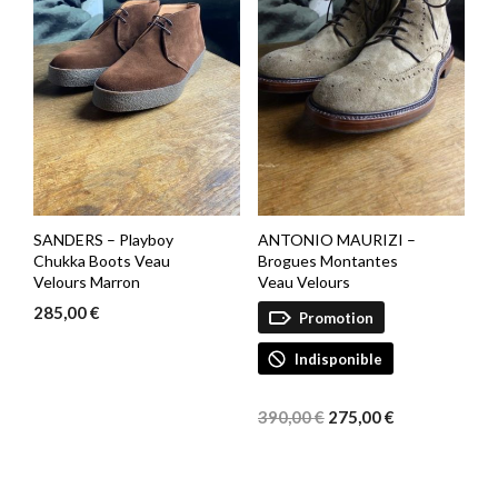
SANDERS – Playboy
ANTONIO MAURIZI –
Chukka Boots Veau
Brogues Montantes
Velours Marron
Veau Velours
285,00
€
Promotion
Indisponible
Le
Le
prix
prix
390,00
€
275,00
€
initial
actuel
était :
est :
390,00 €.
275,00 €.