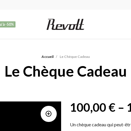
u’à -50%
Accueil
/
Le Chèque Cadeau
Le Chèque Cadeau
100,00
€
–
Un chèque cadeau qui peut-être 