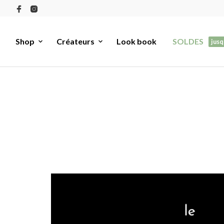
Shop
Créateurs
Look book
SOLDES
jusq