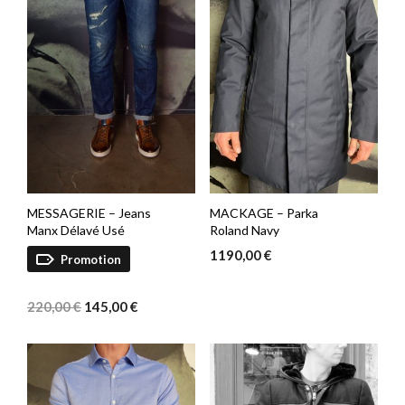
MESSAGERIE – Jeans
MACKAGE – Parka
Manx Délavé Usé
Roland Navy
1190,00
€
Promotion
Le
Le
prix
prix
220,00
€
145,00
€
initial
actuel
était :
est :
220,00 €.
145,00 €.