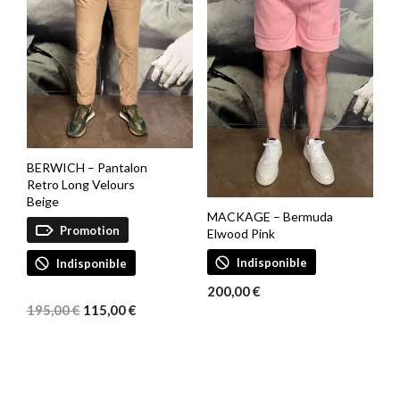
BERWICH – Pantalon
Retro Long Velours
Beige
MACKAGE – Bermuda
Promotion
Elwood Pink
Indisponible
Indisponible
200,00
€
Le
Le
prix
prix
195,00
€
115,00
€
initial
actuel
était :
est :
195,00 €.
115,00 €.