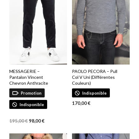
MESSAGERIE –
PAOLO PECORA – Pull
Pantalon Vincent
Col V Uni (Différentes
Chevron Anthracite
Couleurs)
Promotion
Indisponible
170,00
€
Indisponible
Le
Le
prix
prix
195,00
€
98,00
€
initial
actuel
était :
est :
195,00 €.
98,00 €.