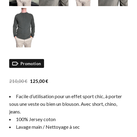
Promotion
Le
Le
210,00
€
125,00
€
prix
prix
Facile d’utilisation pour un effet sport chic, à porter
initial
actuel
sous une veste ou bien un blouson. Avec short, chino,
était :
est :
jeans.
100% Jersey coton
210,00 €.
125,00 €.
Lavage main / Nettoyage à sec