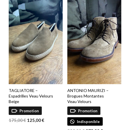
était :
est :
175,00 €.
125,00 €.
295,00 €.
175,00 €.
TAGLIATORE –
ANTONIO MAURIZI –
Espadrilles Veau Velours
Brogues Montantes
Beige
Veau Velours
Promotion
Promotion
Le
Le
175,00
€
125,00
€
Indisponible
prix
prix