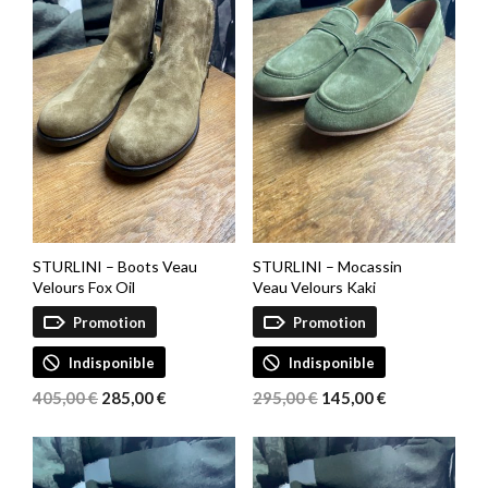
STURLINI – Boots Veau
STURLINI – Mocassin
Velours Fox Oil
Veau Velours Kaki
Promotion
Promotion
Indisponible
Indisponible
Le
Le
Le
Le
405,00
€
285,00
€
295,00
€
145,00
€
prix
prix
prix
prix
initial
actuel
initial
actuel
était :
est :
était :
est :
405,00 €.
285,00 €.
295,00 €.
145,00 €.