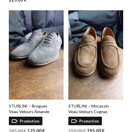
initial
actuel
était :
est :
240,00 €.
170,00 €.
STURLINI – Brogues
STURLINI – Mocassin
Veau Velours Amande
Veau Velours Cognac
Promotion
Promotion
Le
Le
Le
Le
245,00
€
125,00
€
250,00
€
195,00
€