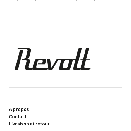
prix
prix
prix
prix
initial
actuel
initial
actuel
était :
est :
était :
est :
245,00 €.
125,00 €.
250,00 €.
195,00 €.
À propos
Contact
Livraison et retour