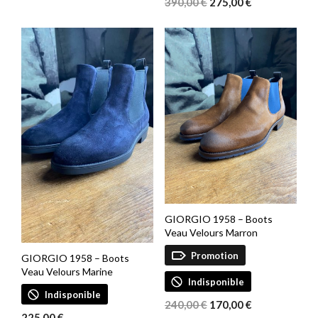
Le
Le
initial
actuel
390,00
€
275,00
€
prix
prix
était :
est :
initial
actuel
175,00 €.
125,00 €.
était :
est :
390,00 €.
275,00 €.
GIORGIO 1958 – Boots
Veau Velours Marron
Promotion
GIORGIO 1958 – Boots
Veau Velours Marine
Indisponible
Indisponible
Le
Le
240,00
€
170,00
€
225,00
€
prix
prix