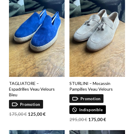
TAGLIATORE –
STURLINI – Mocassin
Espadrilles Veau Velours
Pampilles Veau Velours
Bleu
Promotion
Promotion
Indisponible
Le
Le
175,00
€
125,00
€
Le
Le
prix
prix
295,00
€
175,00
€
prix
prix
initial
actuel
initial
actuel
était :
est :