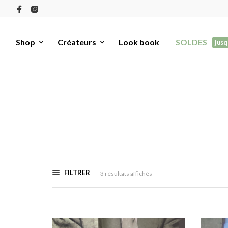
Shop
Créateurs
Look book
SOLDES
jusq
FILTRER
Trié
3 résultats affichés
du
plus
récent
au
plus