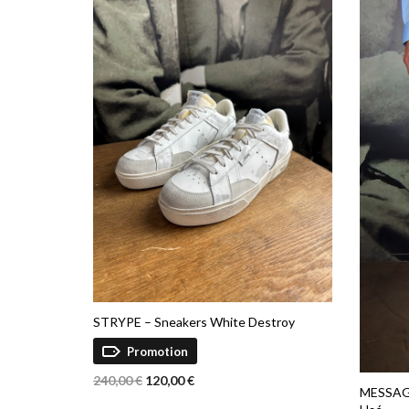
ancien
STRYPE – Sneakers White Destroy
Promotion
Le
Le
240,00
€
120,00
€
MESSAGE
prix
prix
Ce
CHOIX DES OPTIONS