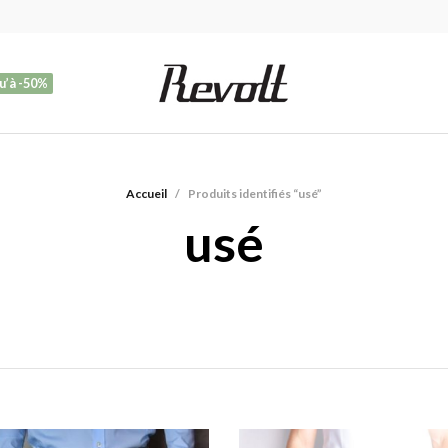
u’à -50%
Accueil
/
Produits identifiés “usé”
usé