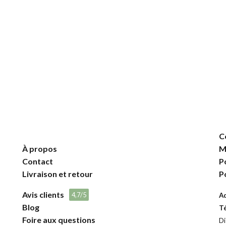
C
À propos
M
Contact
P
Livraison et retour
P
Avis clients
4,7/5
A
Blog
T
Foire aux questions
Di