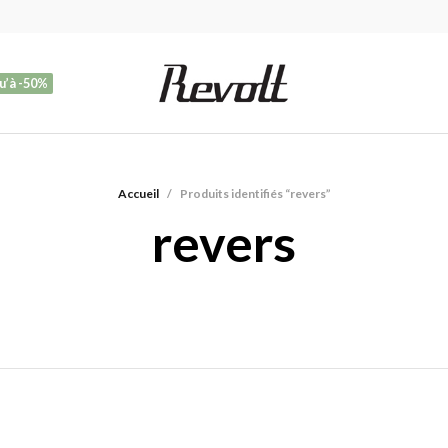
u’à -50%
Accueil
/
Produits identifiés “revers”
revers