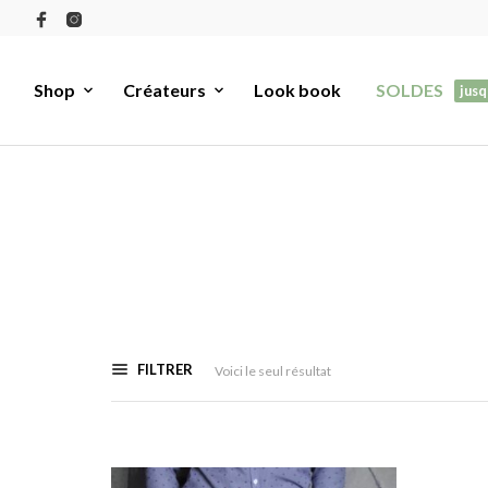
Shop
Créateurs
Look book
SOLDES
jusq
FILTRER
Voici le seul résultat