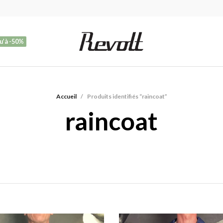
u’à -50%
Accueil
/
Produits identifiés “raincoat”
raincoat