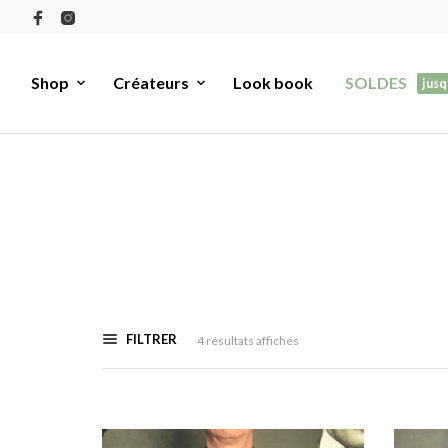
Shop
Créateurs
Look book
SOLDES
jusq
FILTRER
Trié
4 résultats affichés
du
plus
récent
au
plus