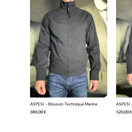
ancien
ASPESI – Blouson Technique Marine
ASPESI 
380,00
€
520,00
Ce
CHOIX DES OPTIONS
CHOIX 
produit