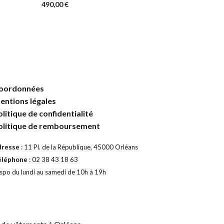
490,00
€
Ce
CHOIX DES OPTIONS
produit
a
plusieurs
variations.
Les
options
oordonnées
peuvent
entions légales
être
olitique de confidentialité
choisies
olitique de remboursement
sur
la
dresse
: 11 Pl. de la République, 45000 Orléans
page
éléphone
: 02 38 43 18 63
du
spo du lundi au samedi de 10h à 19h
produit