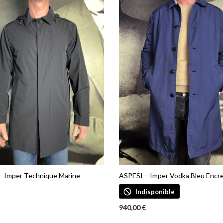
– Imper Technique Marine
ASPESI – Imper Vodka Bleu Encr
€
Indisponible
Ce
DES OPTIONS
940,00
€
produit
Ce
CHOIX DES OPTIONS