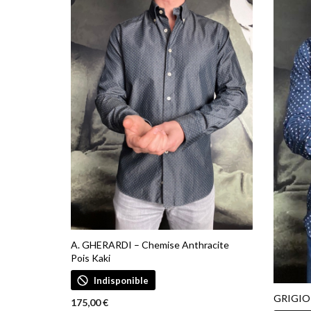
ancien
A. GHERARDI – Chemise Anthracite
Pois Kaki
Indisponible
GRIGIO 
175,00
€