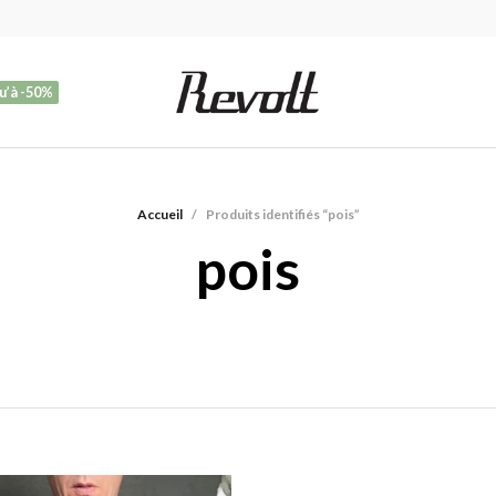
u’à -50%
Accueil
/
Produits identifiés “pois”
pois