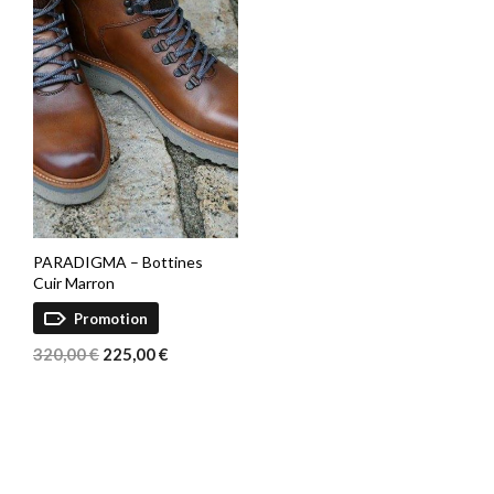
PARADIGMA – Bottines
Cuir Marron
Promotion
Le
Le
320,00
€
225,00
€
prix
prix
initial
actuel
était :
est :
320,00 €.
225,00 €.