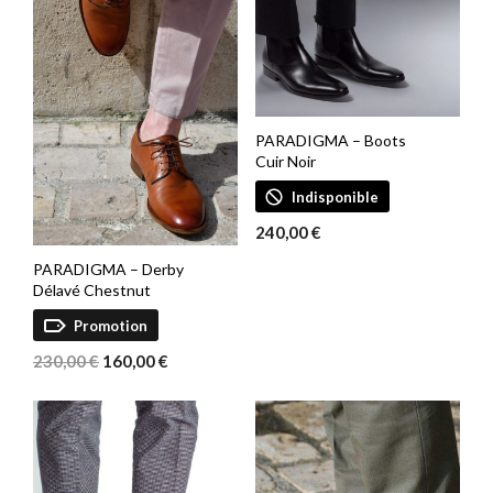
PARADIGMA – Boots
Cuir Noir
Indisponible
240,00
€
PARADIGMA – Derby
Délavé Chestnut
Promotion
Le
Le
230,00
€
160,00
€
prix
prix
initial
actuel
était :
est :
230,00 €.
160,00 €.