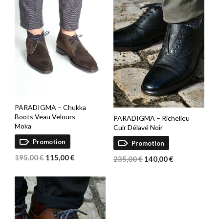
PARADIGMA – Chukka
Boots Veau Velours
PARADIGMA – Richelieu
Moka
Cuir Délavé Noir
Promotion
Promotion
Le
Le
195,00
€
115,00
€
Le
Le
235,00
€
140,00
€
prix
prix
prix
prix
initial
actuel
initial
actuel
était :
est :
était :
est :
195,00 €.
115,00 €.
235,00 €.
140,00 €.