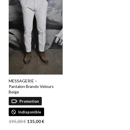
MESSAGERIE –
Pantalon Brando Velours
Beige
Promotion
Indisponible
Le
Le
195,00
€
135,00
€
prix
prix