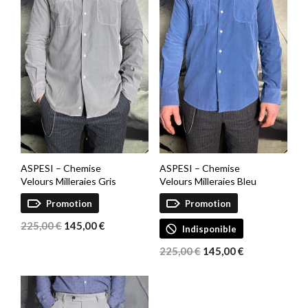
ASPESI – Chemise
ASPESI – Chemise
Velours Milleraies Gris
Velours Milleraies Bleu
Promotion
Promotion
Le
Le
225,00
€
145,00
€
Indisponible
prix
prix
Le
Le
initial
actuel
225,00
€
145,00
€
prix
prix
était :
est :
initial
actuel
225,00 €.
145,00 €.
était :
est :
225,00 €.
145,00 €.