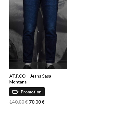
AT.P.CO – Jeans Sasa
Montana
Promotion
Le
Le
140,00
€
70,00
€
prix
prix
initial
actuel
était :
est :
140,00 €.
70,00 €.