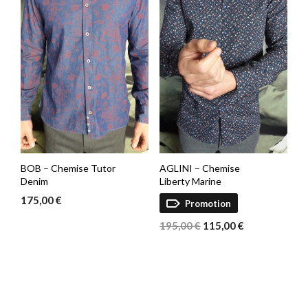
BOB – Chemise Tutor
AGLINI – Chemise
Denim
Liberty Marine
175,00
€
Promotion
Le
Le
195,00
€
115,00
€
prix
prix
initial
actuel
était :
est :
195,00 €.
115,00 €.