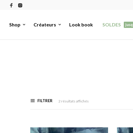
Shop
Créateurs
Look book
SOLDES
jusq
FILTRER
Trié
2 résultats affichés
du
plus
récent
au
plus