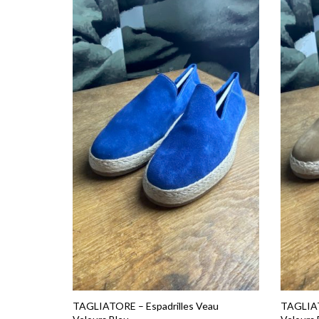
ancien
TAGLIATORE – Espadrilles Veau
TAGLIAT