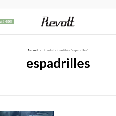
u’à -50%
Accueil
/
Produits identifiés “espadrilles”
espadrilles