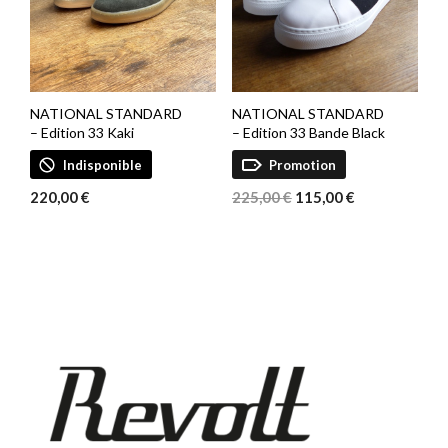
NATIONAL STANDARD
NATIONAL STANDARD
– Edition 33 Kaki
– Edition 33 Bande Black
Indisponible
Promotion
Le
Le
220,00
€
225,00
€
115,00
€
prix
prix
initial
actuel
était :
est :
225,00 €.
115,00 €.