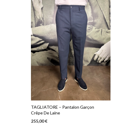
TAGLIATORE – Pantalon Garçon
Crêpe De Laine
255,00
€
Ce
CHOIX DES OPTIONS