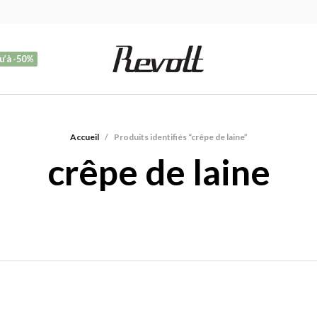
u’à -50%
Accueil
/
Produits identifiés “crêpe de laine”
crêpe de laine