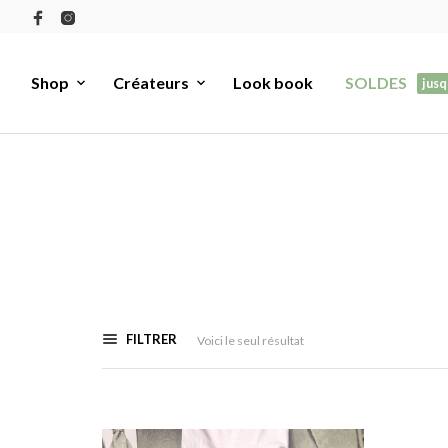
Shop
Créateurs
Look book
SOLDES
jusq
FILTRER
Voici le seul résultat