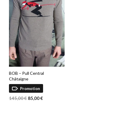
BOB – Pull Central
Châtaigne
Promotion
Le
Le
145,00
€
85,00
€
prix
prix
initial
actuel
était :
est :
145,00 €.
85,00 €.