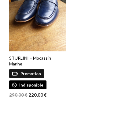
STURLINI – Mocassin
Marine
Promotion
Indisponible
Le
Le
290,00
€
220,00
€
prix
prix
initial
actuel
était :
est :
290,00 €.
220,00 €.