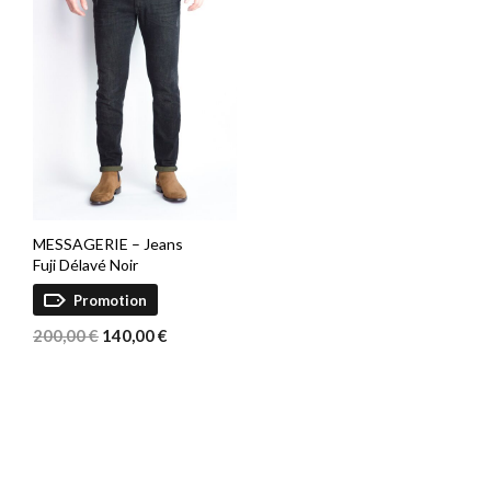
MESSAGERIE – Jeans
Fuji Délavé Noir
Promotion
Le
Le
200,00
€
140,00
€
prix
prix
initial
actuel
était :
est :
200,00 €.
140,00 €.