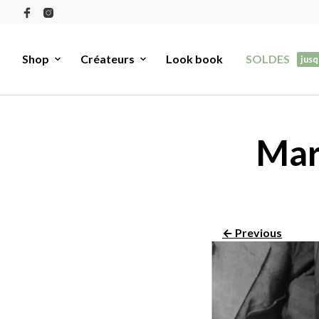
Shop
Créateurs
Look book
SOLDES
jusq
Mar
← Previous