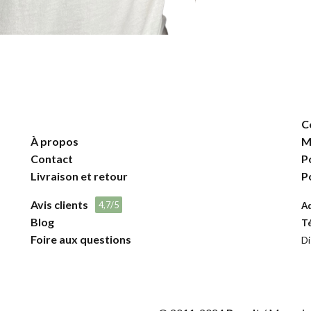
C
À propos
M
Contact
P
Livraison et retour
P
Avis clients
4,7/5
A
Blog
T
Foire aux questions
Di