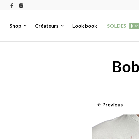
Shop
Créateurs
Look book
SOLDES
jusq
Bob
← Previous