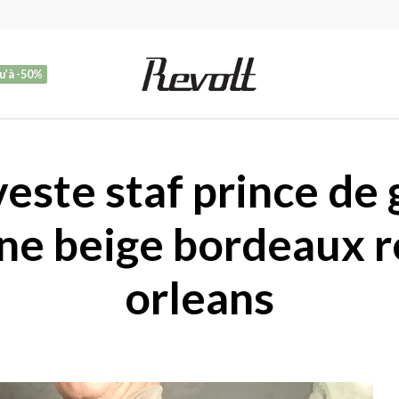
u’à -50%
este staf prince de 
ne beige bordeaux r
orleans