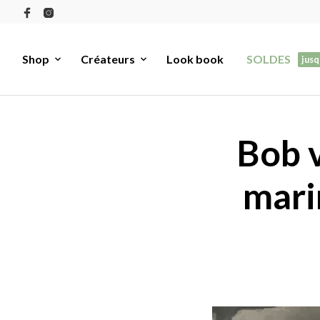
Shop
Créateurs
Look book
SOLDES
jusq
Bob v
mari