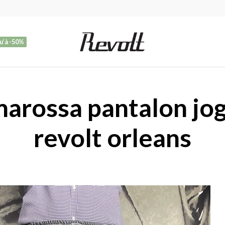
u’à -50%
arossa pantalon jog
revolt orleans