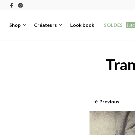
Shop
Créateurs
Look book
SOLDES
jusq
Tram
← Previous