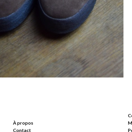
C
À propos
M
Contact
P