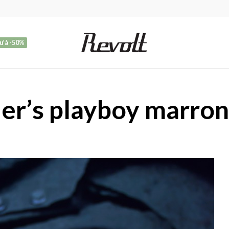
u’à -50%
er’s playboy marron