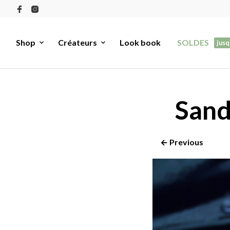
Shop
Créateurs
Look book
SOLDES
jusq
Sand
← Previous