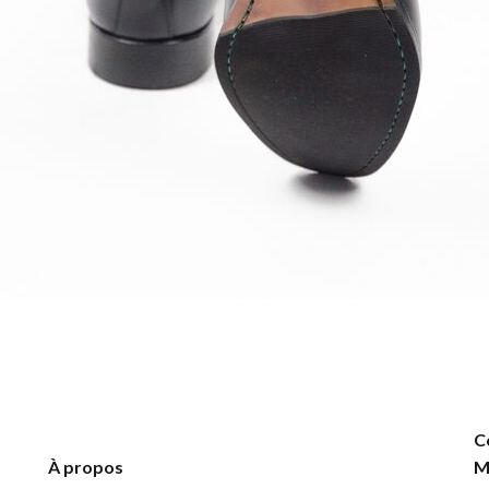
C
À propos
M