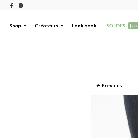
Shop
Créateurs
Look book
SOLDES
jusq
← Previous