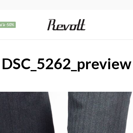
u’à -50%
DSC_5262_preview