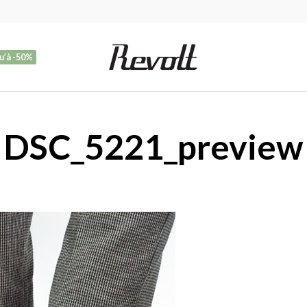
u’à -50%
DSC_5221_preview