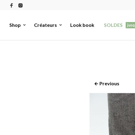
Shop
Créateurs
Look book
SOLDES
jusq
← Previous