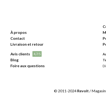
C
À propos
M
Contact
P
Livraison et retour
P
Avis clients
4,7/5
A
Blog
T
Foire aux questions
Di
© 2011-2024
Revolt
/ Magasin