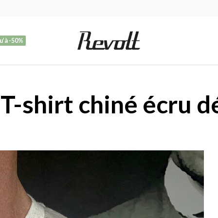
u’à -50%
T-shirt chiné écru dé