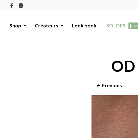
Shop
Créateurs
Look book
SOLDES
jusq
OD 
← Previous