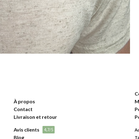
C
À propos
M
Contact
P
Livraison et retour
P
Avis clients
4,7/5
A
Blog
T